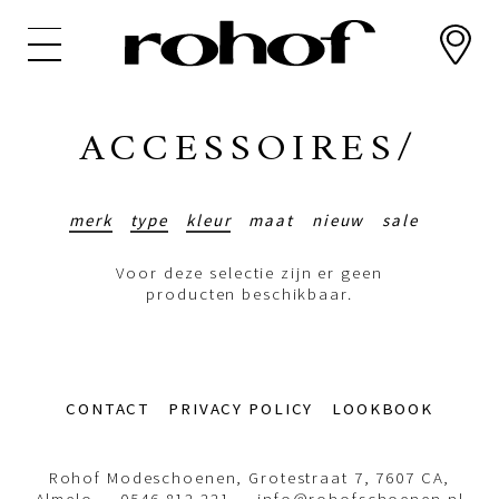
Overslaan
en
naar
de
inhoud
ACCESSOIRES/
gaan
merk
type
kleur
maat
nieuw
sale
Voor deze selectie zijn er geen
producten beschikbaar.
Footer-
CONTACT
PRIVACY POLICY
LOOKBOOK
menu
Rohof Modeschoenen, Grotestraat 7, 7607 CA,