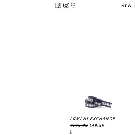
Overslaan
NEW 
en
naar
de
inhoud
gaan
ARMANI EXCHANGE
€149.99
€49.99
L