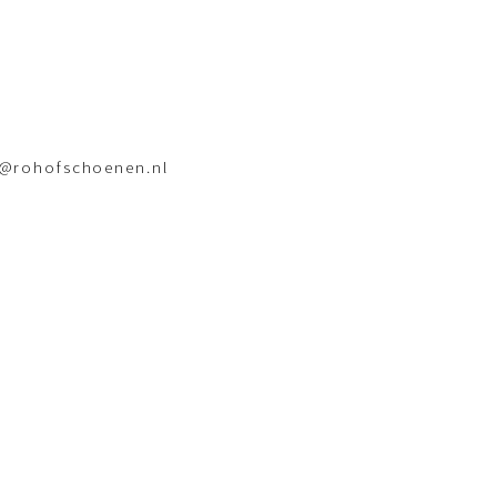
o@rohofschoenen.nl