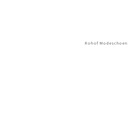
Footer-
menu
Rohof Modeschoene