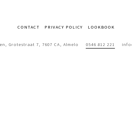
CONTACT
PRIVACY POLICY
LOOKBOOK
n, Grotestraat 7, 7607 CA, Almelo
0546 812 221
inf