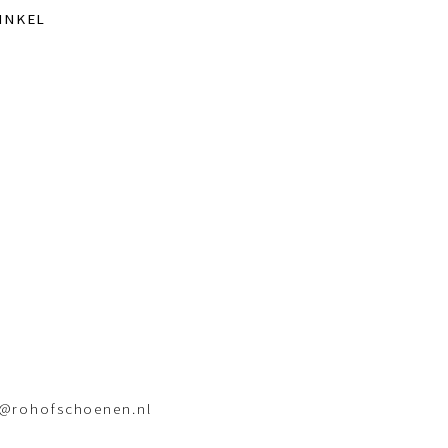
INKEL
o@rohofschoenen.nl