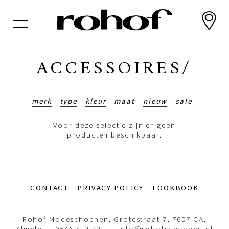
Overslaan
en
naar
de
inhoud
ACCESSOIRES/
gaan
merk
type
kleur
maat
nieuw
sale
Voor deze selectie zijn er geen
producten beschikbaar.
Footer-
CONTACT
PRIVACY POLICY
LOOKBOOK
menu
Rohof Modeschoenen, Grotestraat 7, 7607 CA,