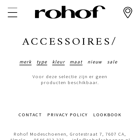
Overslaan
en
naar
de
inhoud
ACCESSOIRES/
gaan
merk
type
kleur
maat
nieuw
sale
Voor deze selectie zijn er geen
producten beschikbaar.
Footer-
CONTACT
PRIVACY POLICY
LOOKBOOK
menu
Rohof Modeschoenen, Grotestraat 7, 7607 CA,