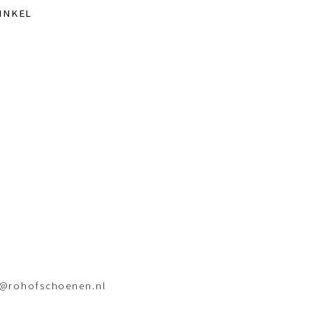
INKEL
o@rohofschoenen.nl