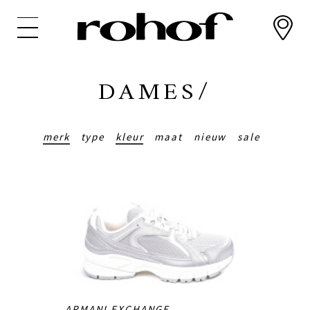
Overslaan
en
naar
de
inhoud
DAMES/
gaan
merk
type
kleur
maat
nieuw
sale
ARMANI EXCHANGE