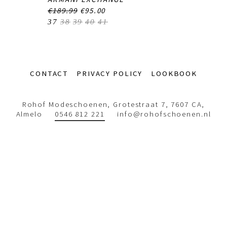
€189.99
€95.00
37
38
39
40
41
Footer-
CONTACT
PRIVACY POLICY
LOOKBOOK
menu
Rohof Modeschoenen, Grotestraat 7, 7607 CA,
Almelo
0546 812 221
info@rohofschoenen.nl