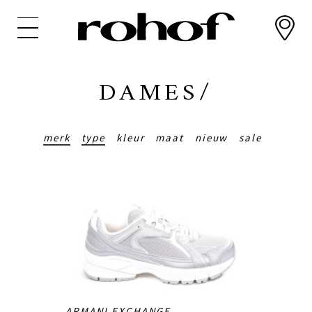
Overslaan
en
naar
de
inhoud
DAMES/
gaan
merk
type
kleur
maat
nieuw
sale
ARMANI EXCHANGE