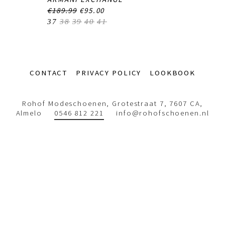
€189.99
€95.00
37
38
39
40
41
Footer-
CONTACT
PRIVACY POLICY
LOOKBOOK
menu
Rohof Modeschoenen, Grotestraat 7, 7607 CA,
Almelo
0546 812 221
info@rohofschoenen.nl