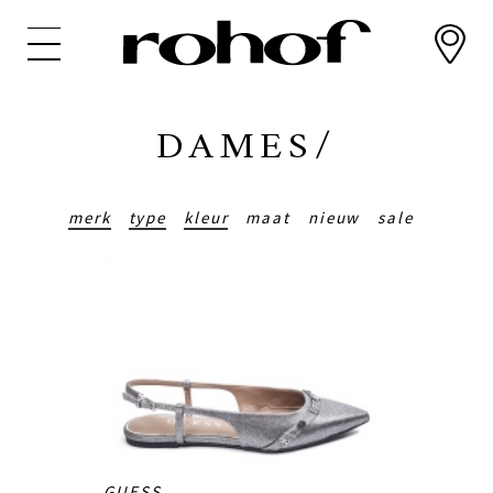
Overslaan
en
naar
de
inhoud
DAMES/
gaan
merk
type
kleur
maat
nieuw
sale
GUESS