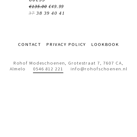
€135.00
€49.99
37
38
39
40
41
Footer-
CONTACT
PRIVACY POLICY
LOOKBOOK
menu
Rohof Modeschoenen, Grotestraat 7, 7607 CA,
Almelo
0546 812 221
info@rohofschoenen.nl