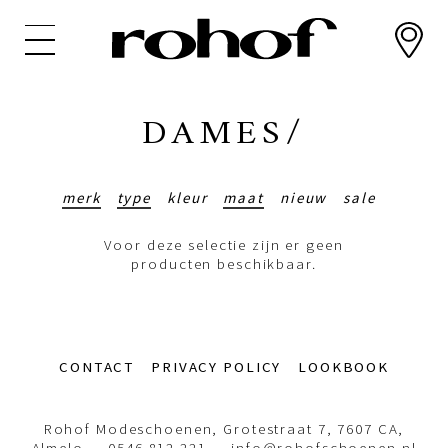
Overslaan
en
naar
de
inhoud
DAMES/
gaan
merk
type
kleur
maat
nieuw
sale
Voor deze selectie zijn er geen
producten beschikbaar.
Footer-
CONTACT
PRIVACY POLICY
LOOKBOOK
menu
Rohof Modeschoenen, Grotestraat 7, 7607 CA,