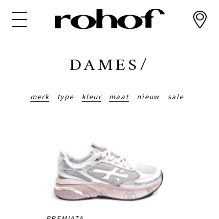
Overslaan
en
naar
de
inhoud
DAMES/
gaan
merk
type
kleur
maat
nieuw
sale
PREMIATA