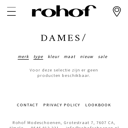
Overslaan
en
naar
de
inhoud
DAMES/
gaan
merk
type
kleur
maat
nieuw
sale
Voor deze selectie zijn er geen
producten beschikbaar.
Footer-
CONTACT
PRIVACY POLICY
LOOKBOOK
menu
Rohof Modeschoenen, Grotestraat 7, 7607 CA,