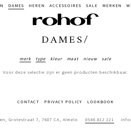
IN
DAMES
HEREN
ACCESSOIRES
SALE
MERKEN
W
DAMES/
merk
type
kleur
maat
nieuw
sale
Voor deze selectie zijn er geen producten beschikbaar.
CONTACT
PRIVACY POLICY
LOOKBOOK
n, Grotestraat 7, 7607 CA, Almelo
0546 812 221
inf