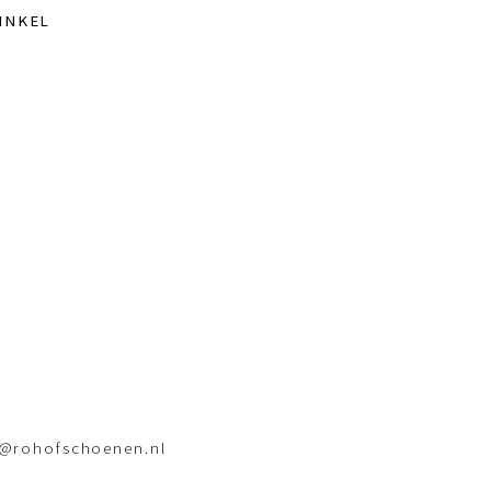
INKEL
o@rohofschoenen.nl