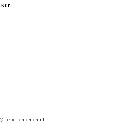
INKEL
o@rohofschoenen.nl