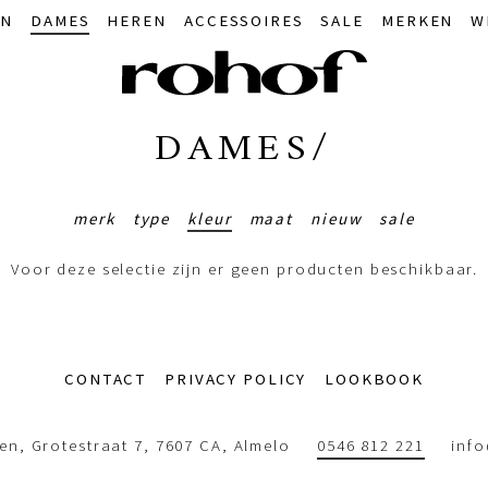
IN
DAMES
HEREN
ACCESSOIRES
SALE
MERKEN
W
DAMES/
merk
type
kleur
maat
nieuw
sale
Voor deze selectie zijn er geen producten beschikbaar.
CONTACT
PRIVACY POLICY
LOOKBOOK
n, Grotestraat 7, 7607 CA, Almelo
0546 812 221
inf