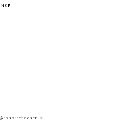
INKEL
o@rohofschoenen.nl