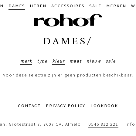
IN
DAMES
HEREN
ACCESSOIRES
SALE
MERKEN
W
DAMES/
merk
type
kleur
maat
nieuw
sale
Voor deze selectie zijn er geen producten beschikbaar.
CONTACT
PRIVACY POLICY
LOOKBOOK
n, Grotestraat 7, 7607 CA, Almelo
0546 812 221
inf