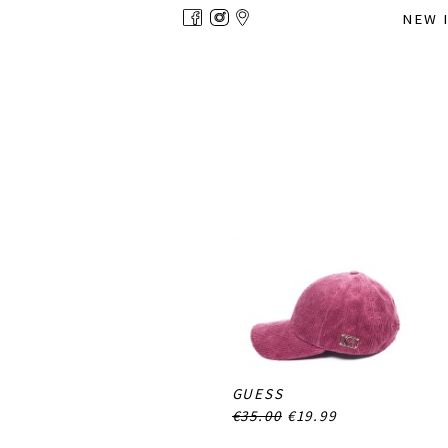
Overslaan
NEW 
en
naar
de
inhoud
gaan
GUESS
€35.00
€19.99