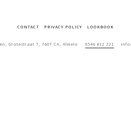
CONTACT
PRIVACY POLICY
LOOKBOOK
n, Grotestraat 7, 7607 CA, Almelo
0546 812 221
inf