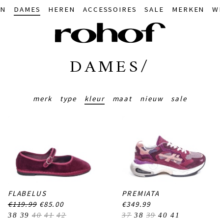
IN
DAMES
HEREN
ACCESSOIRES
SALE
MERKEN
W
DAMES/
merk
type
kleur
maat
nieuw
sale
FLABELUS
PREMIATA
€119.99
€85.00
€349.99
38
39
40
41
42
37
38
39
40
41