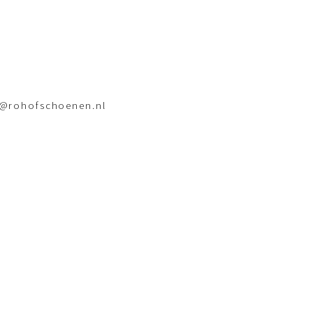
o@rohofschoenen.nl