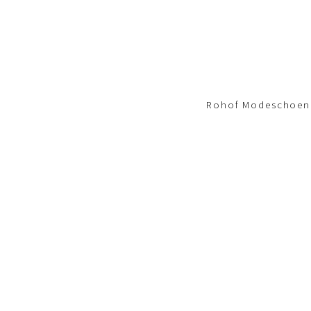
Footer-
menu
Rohof Modeschoene