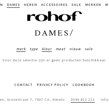
IN
DAMES
HEREN
ACCESSOIRES
SALE
MERKEN
W
DAMES/
merk
type
kleur
maat
nieuw
sale
Voor deze selectie zijn er geen producten beschikbaar.
CONTACT
PRIVACY POLICY
LOOKBOOK
n, Grotestraat 7, 7607 CA, Almelo
0546 812 221
inf