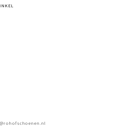
INKEL
o@rohofschoenen.nl