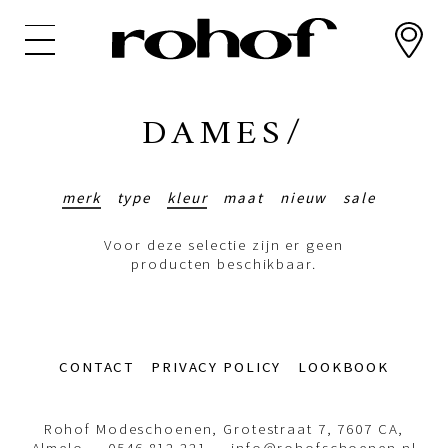
Overslaan
en
naar
de
inhoud
DAMES/
gaan
merk
type
kleur
maat
nieuw
sale
Voor deze selectie zijn er geen
producten beschikbaar.
Footer-
CONTACT
PRIVACY POLICY
LOOKBOOK
menu
Rohof Modeschoenen, Grotestraat 7, 7607 CA,