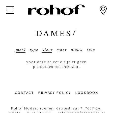
Overslaan
en
naar
de
inhoud
DAMES/
gaan
merk
type
kleur
maat
nieuw
sale
Voor deze selectie zijn er geen
producten beschikbaar.
Footer-
CONTACT
PRIVACY POLICY
LOOKBOOK
menu
Rohof Modeschoenen, Grotestraat 7, 7607 CA,