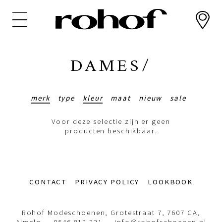
Overslaan
en
naar
de
inhoud
DAMES/
gaan
merk
type
kleur
maat
nieuw
sale
Voor deze selectie zijn er geen
producten beschikbaar.
Footer-
CONTACT
PRIVACY POLICY
LOOKBOOK
menu
Rohof Modeschoenen, Grotestraat 7, 7607 CA,