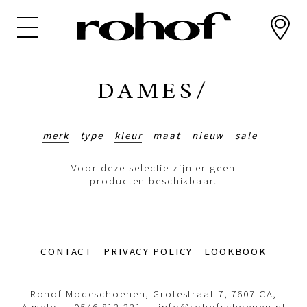
Overslaan
en
naar
de
inhoud
DAMES/
gaan
merk
type
kleur
maat
nieuw
sale
Voor deze selectie zijn er geen
producten beschikbaar.
Footer-
CONTACT
PRIVACY POLICY
LOOKBOOK
menu
Rohof Modeschoenen, Grotestraat 7, 7607 CA,