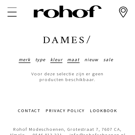
Overslaan
en
naar
de
inhoud
DAMES/
gaan
merk
type
kleur
maat
nieuw
sale
Voor deze selectie zijn er geen
producten beschikbaar.
Footer-
CONTACT
PRIVACY POLICY
LOOKBOOK
menu
Rohof Modeschoenen, Grotestraat 7, 7607 CA,