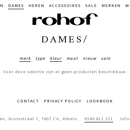
IN
DAMES
HEREN
ACCESSOIRES
SALE
MERKEN
W
DAMES/
merk
type
kleur
maat
nieuw
sale
Voor deze selectie zijn er geen producten beschikbaar.
CONTACT
PRIVACY POLICY
LOOKBOOK
n, Grotestraat 7, 7607 CA, Almelo
0546 812 221
inf