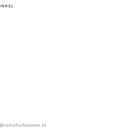
INKEL
o@rohofschoenen.nl