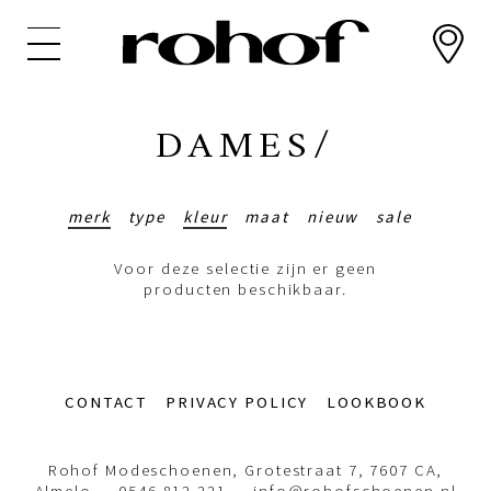
Overslaan
en
naar
de
inhoud
DAMES/
gaan
merk
type
kleur
maat
nieuw
sale
Voor deze selectie zijn er geen
producten beschikbaar.
Footer-
CONTACT
PRIVACY POLICY
LOOKBOOK
menu
Rohof Modeschoenen, Grotestraat 7, 7607 CA,