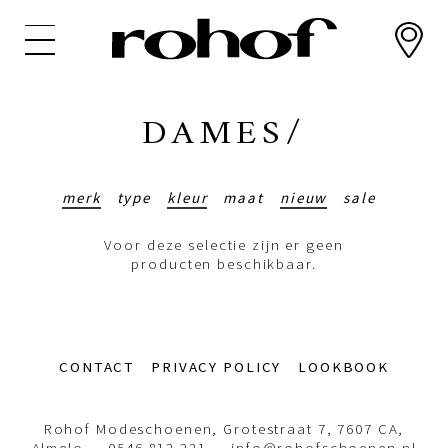
Overslaan
en
naar
de
inhoud
DAMES/
gaan
merk
type
kleur
maat
nieuw
sale
Voor deze selectie zijn er geen
producten beschikbaar.
Footer-
CONTACT
PRIVACY POLICY
LOOKBOOK
menu
Rohof Modeschoenen, Grotestraat 7, 7607 CA,