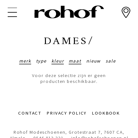
Overslaan
en
naar
de
inhoud
DAMES/
gaan
merk
type
kleur
maat
nieuw
sale
Voor deze selectie zijn er geen
producten beschikbaar.
Footer-
CONTACT
PRIVACY POLICY
LOOKBOOK
menu
Rohof Modeschoenen, Grotestraat 7, 7607 CA,