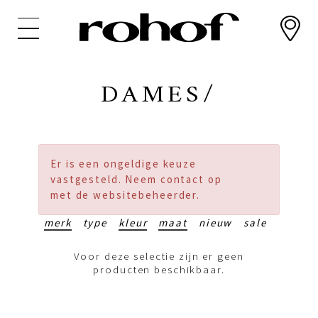
Overslaan
en
naar
de
inhoud
DAMES/
gaan
Er is een ongeldige keuze
vastgesteld. Neem contact op
met de websitebeheerder.
merk
type
kleur
maat
nieuw
sale
Voor deze selectie zijn er geen
producten beschikbaar.