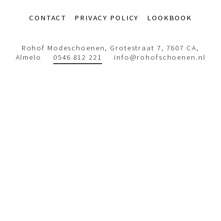
Footer-
CONTACT
PRIVACY POLICY
LOOKBOOK
menu
Rohof Modeschoenen, Grotestraat 7, 7607 CA,
Almelo
0546 812 221
info@rohofschoenen.nl