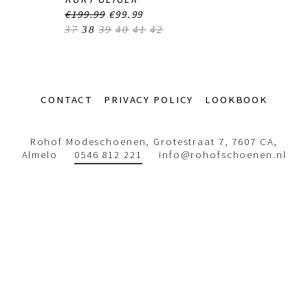
€199.99
€99.99
37
38
39
40
41
42
Footer-
CONTACT
PRIVACY POLICY
LOOKBOOK
menu
Rohof Modeschoenen, Grotestraat 7, 7607 CA,
Almelo
0546 812 221
info@rohofschoenen.nl