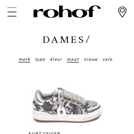
Overslaan
en
naar
de
inhoud
DAMES/
gaan
merk
type
kleur
maat
nieuw
sale
KURT GEIGER