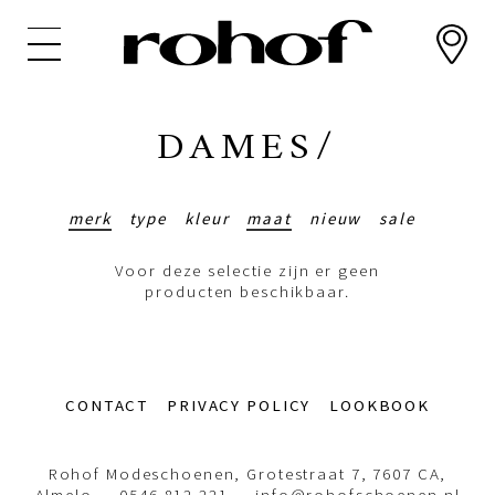
Overslaan
en
naar
de
inhoud
DAMES/
gaan
merk
type
kleur
maat
nieuw
sale
Voor deze selectie zijn er geen
producten beschikbaar.
Footer-
CONTACT
PRIVACY POLICY
LOOKBOOK
menu
Rohof Modeschoenen, Grotestraat 7, 7607 CA,