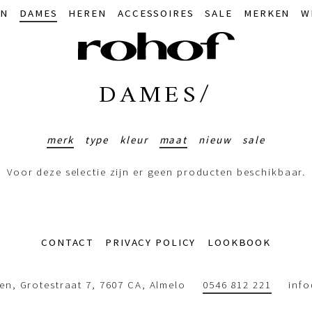
IN
DAMES
HEREN
ACCESSOIRES
SALE
MERKEN
W
DAMES/
merk
type
kleur
maat
nieuw
sale
Voor deze selectie zijn er geen producten beschikbaar.
CONTACT
PRIVACY POLICY
LOOKBOOK
n, Grotestraat 7, 7607 CA, Almelo
0546 812 221
inf