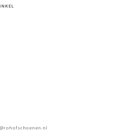
INKEL
o@rohofschoenen.nl