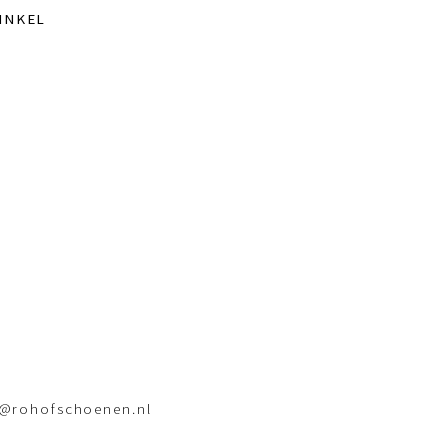
INKEL
o@rohofschoenen.nl