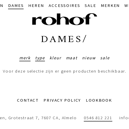
IN
DAMES
HEREN
ACCESSOIRES
SALE
MERKEN
W
DAMES/
merk
type
kleur
maat
nieuw
sale
Voor deze selectie zijn er geen producten beschikbaar.
CONTACT
PRIVACY POLICY
LOOKBOOK
n, Grotestraat 7, 7607 CA, Almelo
0546 812 221
inf