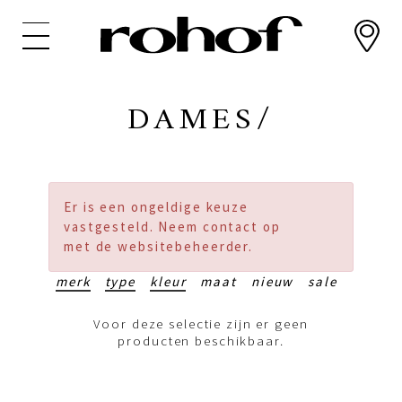
Overslaan
en
naar
de
inhoud
DAMES/
gaan
Er is een ongeldige keuze
vastgesteld. Neem contact op
met de websitebeheerder.
merk
type
kleur
maat
nieuw
sale
Voor deze selectie zijn er geen
producten beschikbaar.