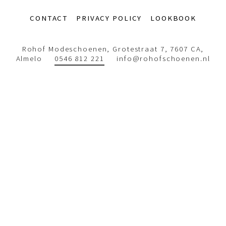
Footer-
CONTACT
PRIVACY POLICY
LOOKBOOK
menu
Rohof Modeschoenen, Grotestraat 7, 7607 CA,
Almelo
0546 812 221
info@rohofschoenen.nl