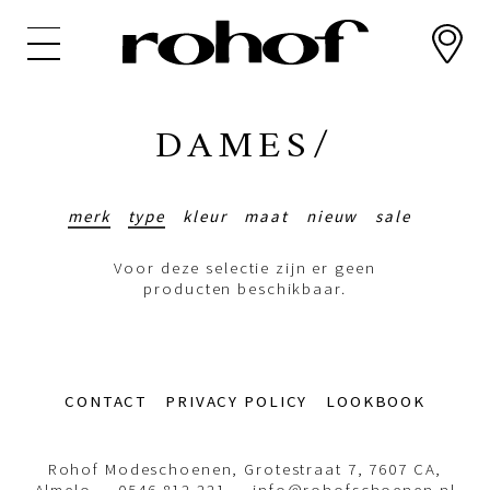
Overslaan
en
naar
de
inhoud
DAMES/
gaan
merk
type
kleur
maat
nieuw
sale
Voor deze selectie zijn er geen
producten beschikbaar.
Footer-
CONTACT
PRIVACY POLICY
LOOKBOOK
menu
Rohof Modeschoenen, Grotestraat 7, 7607 CA,