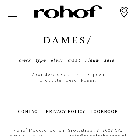
Overslaan
en
naar
de
inhoud
DAMES/
gaan
merk
type
kleur
maat
nieuw
sale
Voor deze selectie zijn er geen
producten beschikbaar.
Footer-
CONTACT
PRIVACY POLICY
LOOKBOOK
menu
Rohof Modeschoenen, Grotestraat 7, 7607 CA,