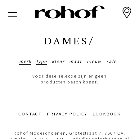
Overslaan
en
naar
de
inhoud
DAMES/
gaan
merk
type
kleur
maat
nieuw
sale
Voor deze selectie zijn er geen
producten beschikbaar.
Footer-
CONTACT
PRIVACY POLICY
LOOKBOOK
menu
Rohof Modeschoenen, Grotestraat 7, 7607 CA,