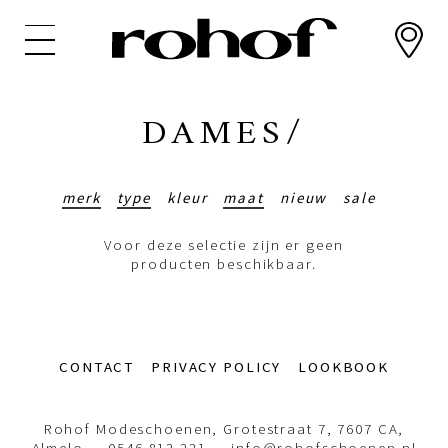
Overslaan
en
naar
de
inhoud
DAMES/
gaan
merk
type
kleur
maat
nieuw
sale
Voor deze selectie zijn er geen
producten beschikbaar.
Footer-
CONTACT
PRIVACY POLICY
LOOKBOOK
menu
Rohof Modeschoenen, Grotestraat 7, 7607 CA,