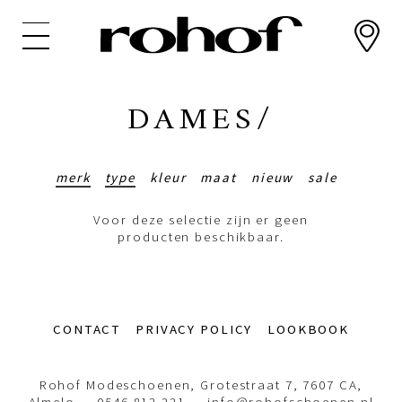
Overslaan
en
naar
de
inhoud
DAMES/
gaan
merk
type
kleur
maat
nieuw
sale
Voor deze selectie zijn er geen
producten beschikbaar.
Footer-
CONTACT
PRIVACY POLICY
LOOKBOOK
menu
Rohof Modeschoenen, Grotestraat 7, 7607 CA,