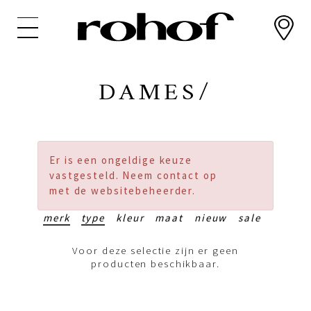
Overslaan
en
naar
de
inhoud
DAMES/
gaan
Er is een ongeldige keuze
vastgesteld. Neem contact op
met de websitebeheerder.
merk
type
kleur
maat
nieuw
sale
Voor deze selectie zijn er geen
producten beschikbaar.