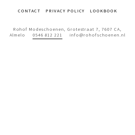
Footer-
CONTACT
PRIVACY POLICY
LOOKBOOK
menu
Rohof Modeschoenen, Grotestraat 7, 7607 CA,
Almelo
0546 812 221
info@rohofschoenen.nl