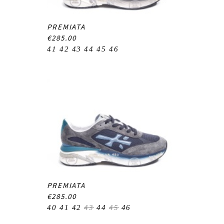
PREMIATA
€285.00
41
42
43
44
45
46
PREMIATA
€285.00
40
41
42
43
44
45
46