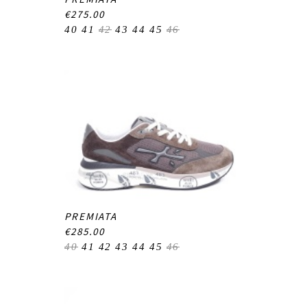
€275.00
40
41
42
43
44
45
46
PREMIATA
€285.00
40
41
42
43
44
45
46