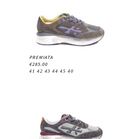
PREMIATA
€285.00
41
42
43
44
45
40