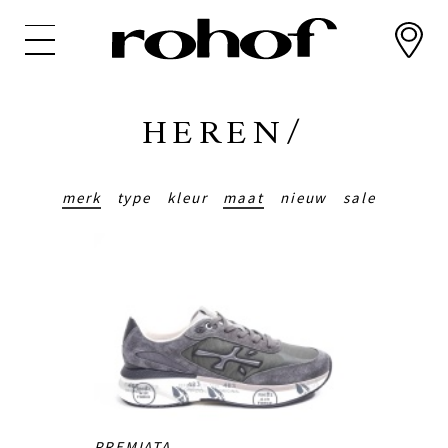
Overslaan
en
naar
de
inhoud
HEREN/
gaan
merk
type
kleur
maat
nieuw
sale
PREMIATA