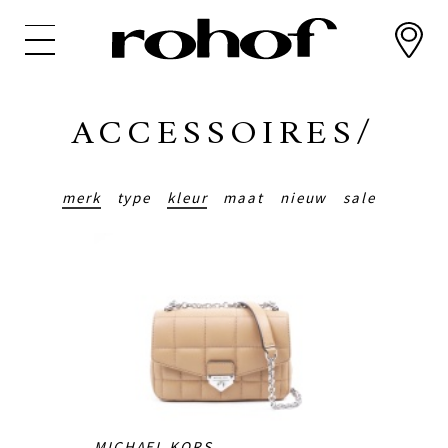
Overslaan
en
naar
de
inhoud
ACCESSOIRES/
gaan
merk
type
kleur
maat
nieuw
sale
MICHAEL KORS