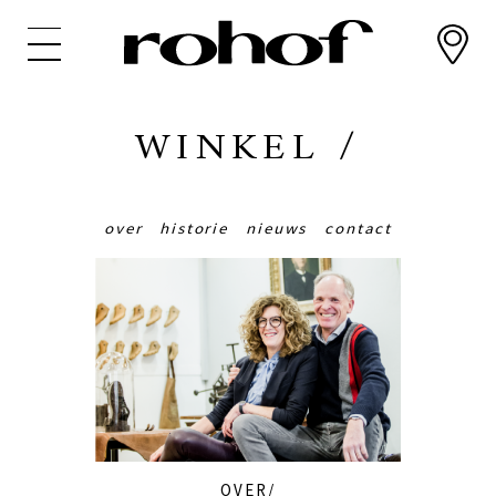
Overslaan
en
naar
de
inhoud
WINKEL
/
gaan
over
historie
nieuws
contact
OVER