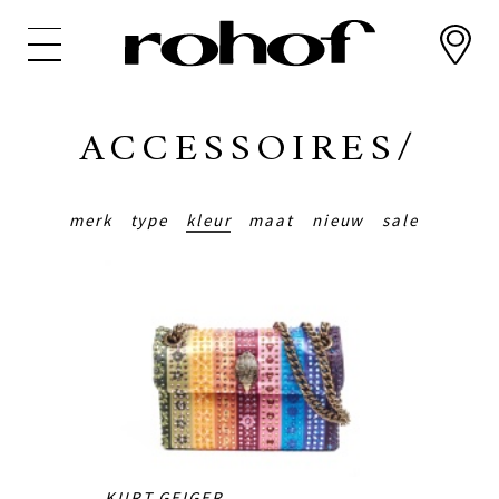
Overslaan
en
naar
de
inhoud
ACCESSOIRES/
gaan
merk
type
kleur
maat
nieuw
sale
KURT GEIGER