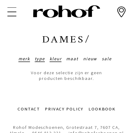
Overslaan
en
naar
de
inhoud
DAMES/
gaan
merk
type
kleur
maat
nieuw
sale
Voor deze selectie zijn er geen
producten beschikbaar.
Footer-
CONTACT
PRIVACY POLICY
LOOKBOOK
menu
Rohof Modeschoenen, Grotestraat 7, 7607 CA,