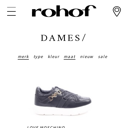
Overslaan
en
naar
de
inhoud
DAMES/
gaan
merk
type
kleur
maat
nieuw
sale
LOVE MOSCHINO