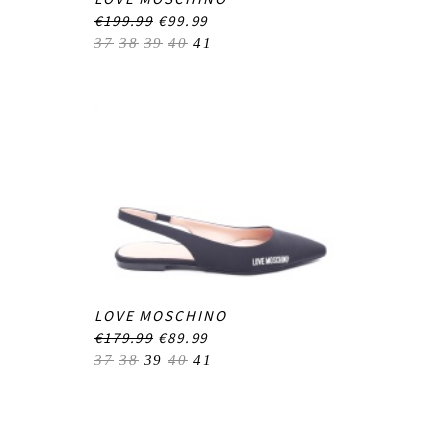
€199.99
€99.99
37
38
39
40
41
LOVE MOSCHINO
€179.99
€89.99
37
38
39
40
41