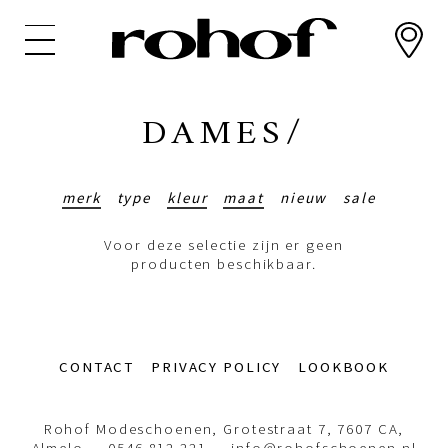
Overslaan
en
naar
de
inhoud
DAMES/
gaan
merk
type
kleur
maat
nieuw
sale
Voor deze selectie zijn er geen
producten beschikbaar.
Footer-
CONTACT
PRIVACY POLICY
LOOKBOOK
menu
Rohof Modeschoenen, Grotestraat 7, 7607 CA,