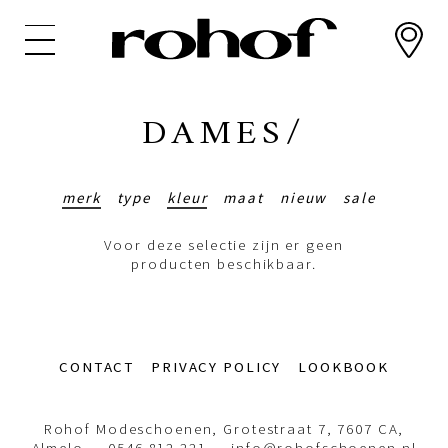
Overslaan
en
naar
de
inhoud
DAMES/
gaan
merk
type
kleur
maat
nieuw
sale
Voor deze selectie zijn er geen
producten beschikbaar.
Footer-
CONTACT
PRIVACY POLICY
LOOKBOOK
menu
Rohof Modeschoenen, Grotestraat 7, 7607 CA,