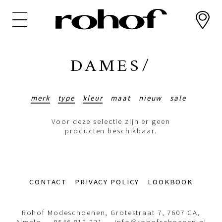
Overslaan
en
naar
de
inhoud
DAMES/
gaan
merk
type
kleur
maat
nieuw
sale
Voor deze selectie zijn er geen
producten beschikbaar.
Footer-
CONTACT
PRIVACY POLICY
LOOKBOOK
menu
Rohof Modeschoenen, Grotestraat 7, 7607 CA,