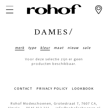
Overslaan
en
naar
de
inhoud
DAMES/
gaan
merk
type
kleur
maat
nieuw
sale
Voor deze selectie zijn er geen
producten beschikbaar.
Footer-
CONTACT
PRIVACY POLICY
LOOKBOOK
menu
Rohof Modeschoenen, Grotestraat 7, 7607 CA,