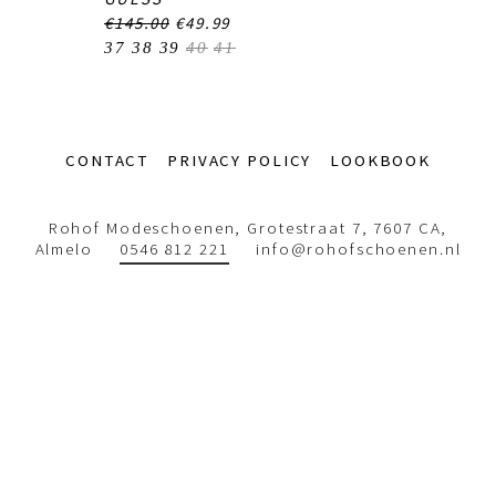
€145.00
€49.99
37
38
39
40
41
Footer-
CONTACT
PRIVACY POLICY
LOOKBOOK
menu
Rohof Modeschoenen, Grotestraat 7, 7607 CA,
Almelo
0546 812 221
info@rohofschoenen.nl