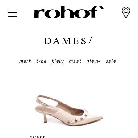
Overslaan
en
naar
de
inhoud
DAMES/
gaan
merk
type
kleur
maat
nieuw
sale
GUESS