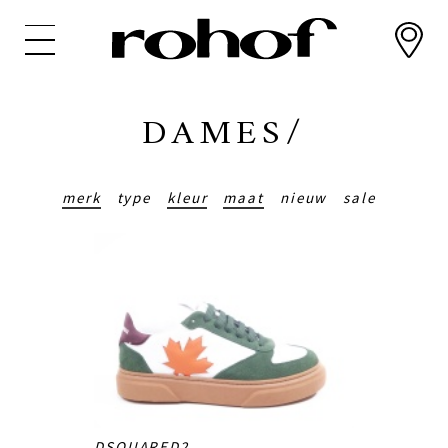
Overslaan
en
naar
de
inhoud
DAMES/
gaan
merk
type
kleur
maat
nieuw
sale
DSQUARED2