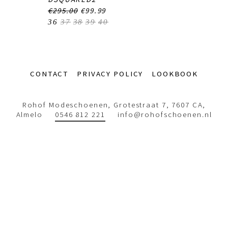
€295.00
€99.99
36
37
38
39
40
Footer-
CONTACT
PRIVACY POLICY
LOOKBOOK
menu
Rohof Modeschoenen, Grotestraat 7, 7607 CA,
Almelo
0546 812 221
info@rohofschoenen.nl